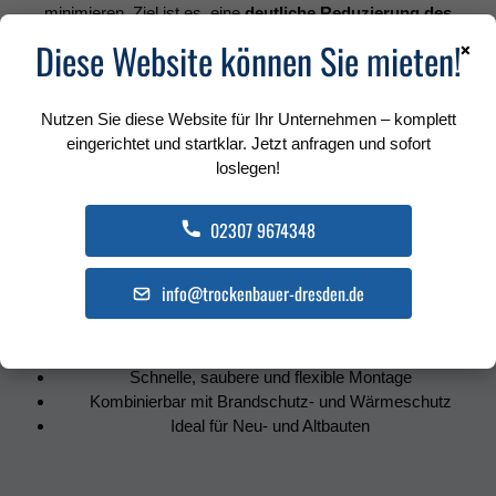
minimieren. Ziel ist es, eine
deutliche Reduzierung des
×
Geräuschpegels
zwischen Räumen oder Wohneinheiten zu
Diese Website können Sie mieten!
erreichen – ohne massive Mauern oder aufwendige Umbauten.
Nutzen Sie diese Website für Ihr Unternehmen – komplett
eingerichtet und startklar. Jetzt anfragen und sofort
loslegen!
02307 9674348
Vorteile von Trockenbau-Schallschutz
info@trockenbauer-dresden.de
Effektive Reduzierung von Lärm und Störungen
Mehr Privatsphäre in Wohn- und Arbeitsräumen
Schnelle, saubere und flexible Montage
Kombinierbar mit Brandschutz- und Wärmeschutz
Ideal für Neu- und Altbauten